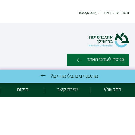
תאריך עדכון אחרון : 14/09/2025
כניסה לעורכי האתר
מתעניינים בלימודים?
כל הזכויות שמורות: המחלקה לתלמוד ותושבע"פ , הפקולטה למדעי
היהדות | אוניברסיטת בר אילן רמת גן 5290002 | טלפון: 03-5318612 |
התקשר/י
יצירת קשר
מיקום
פקס: 03-7384152 |
יצירת קשר
לימודי תלמוד
באוניברסיטת בר-אילן
פיתוח:
אגף תקשוב, אוניברסיטת בר-אילן
הצהרת נגישות
מדיניות פרטיות
אקדימה בר-אילן