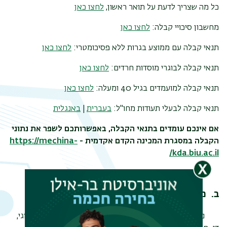
כל מה שצריך לדעת על תואר ראשון,
לחצו כאן
מחשבון סיכויי קבלה:
לחצו כאן
תנאי קבלה עם ממוצע בגרות ללא פסיכומטרי:
לחצו כאן
תנאי קבלה לבוגרי מוסדות חרדים:
לחצו כאן
תנאי קבלה למועמדים בגיל 40 ומעלה:
לחצו כאן
תנאי קבלה לבעלי תעודות מחו"ל:
בעברית
|
באנגלית
אם אינכם עומדים בתנאי הקבלה, באפשרותכם לשפר את נתוני
הקבלה במסגרת המכינה הקדם אקדמית -
https://mechina-
kda.biu.ac.il/
ב. מבנה הלימודים והדרישות
ניתן להתמחות באחד מהמסלולים הבאים: חד-חוגי, דו-חוגי,