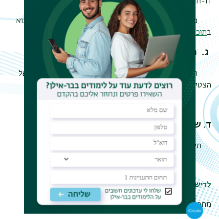
דו-חוגי מובנה.
פרטים נוספים לגבי דרישות התואר לפי מסלולים ניתן למצוא
ב
תוכניות לימודים - תואר ראשו
ן
ג. מלגות
המחלקה מציעה מספר מלגות לתלמידיה על פי שיקולים של
הצטיינות בלימודים ומצב כלכלי.
פרטים נוספים:
מלגות תלמוד ותושב"ע
ד. שכר לימוד
תקנון שכר לימוד
באתר שכר לימוד
.
לרישום ללימודים ב
מחלקה לתלמוד ותושב"ע
מחכים לכם/ן!